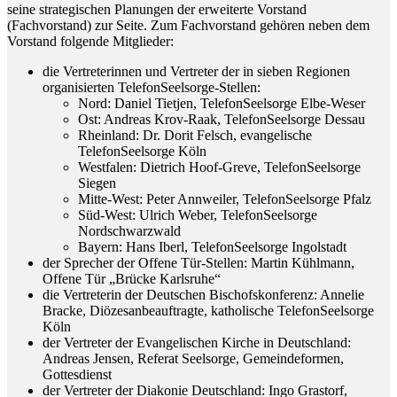
seine strategischen Planungen der erweiterte Vorstand
(Fachvorstand) zur Seite. Zum Fachvorstand gehören neben dem
Vorstand folgende Mitglieder:
die Vertreterinnen und Vertreter der in sieben Regionen
organisierten TelefonSeelsorge-Stellen:
Nord: Daniel Tietjen, TelefonSeelsorge Elbe-Weser
Ost: Andreas Krov-Raak, TelefonSeelsorge Dessau
Rheinland: Dr. Dorit Felsch, evangelische
TelefonSeelsorge Köln
Westfalen: Dietrich Hoof-Greve, TelefonSeelsorge
Siegen
Mitte-West: Peter Annweiler, TelefonSeelsorge Pfalz
Süd-West: Ulrich Weber, TelefonSeelsorge
Nordschwarzwald
Bayern: Hans Iberl, TelefonSeelsorge Ingolstadt
der Sprecher der Offene Tür-Stellen: Martin Kühlmann,
Offene Tür „Brücke Karlsruhe“
die Vertreterin der Deutschen Bischofskonferenz: Annelie
Bracke, Diözesanbeauftragte, katholische TelefonSeelsorge
Köln
der Vertreter der Evangelischen Kirche in Deutschland:
Andreas Jensen, Referat Seelsorge, Gemeindeformen,
Gottesdienst
der Vertreter der Diakonie Deutschland: Ingo Grastorf,