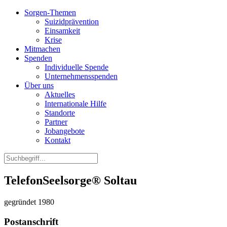
Sorgen-Themen
Suizidprävention
Einsamkeit
Krise
Mitmachen
Spenden
Individuelle Spende
Unternehmensspenden
Über uns
Aktuelles
Internationale Hilfe
Standorte
Partner
Jobangebote
Kontakt
TelefonSeelsorge® Soltau
gegründet 1980
Postanschrift