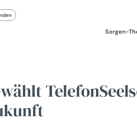
enden
Sorgen-T
wählt TelefonSeelso
ukunft