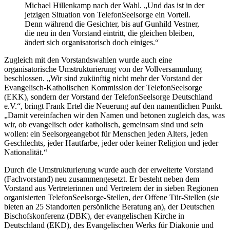
Michael Hillenkamp nach der Wahl. „Und das ist in der
jetzigen Situation von TelefonSeelsorge ein Vorteil.
Denn während die Gesichter, bis auf Gunhild Vestner,
die neu in den Vorstand eintritt, die gleichen bleiben,
ändert sich organisatorisch doch einiges.“
Zugleich mit den Vorstandswahlen wurde auch eine
organisatorische Umstrukturierung von der Vollversammlung
beschlossen. „Wir sind zukünftig nicht mehr der Vorstand der
Evangelisch-Katholischen Kommission der TelefonSeelsorge
(EKK), sondern der Vorstand der TelefonSeelsorge Deutschland
e.V.“, bringt Frank Ertel die Neuerung auf den namentlichen Punkt.
„Damit vereinfachen wir den Namen und betonen zugleich das, was
wir, ob evangelisch oder katholisch, gemeinsam sind und sein
wollen: ein Seelsorgeangebot für Menschen jeden Alters, jeden
Geschlechts, jeder Hautfarbe, jeder oder keiner Religion und jeder
Nationalität.“
Durch die Umstrukturierung wurde auch der erweiterte Vorstand
(Fachvorstand) neu zusammengesetzt. Er besteht neben dem
Vorstand aus Vertreterinnen und Vertretern der in sieben Regionen
organisierten TelefonSeelsorge-Stellen, der Offene Tür-Stellen (sie
bieten an 25 Standorten persönliche Beratung an), der Deutschen
Bischofskonferenz (DBK), der evangelischen Kirche in
Deutschland (EKD), des Evangelischen Werks für Diakonie und