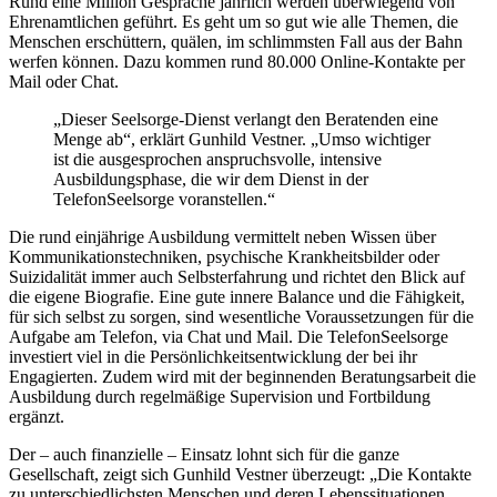
Rund eine Million Gespräche jährlich werden überwiegend von
Ehrenamtlichen geführt. Es geht um so gut wie alle Themen, die
Menschen erschüttern, quälen, im schlimmsten Fall aus der Bahn
werfen können. Dazu kommen rund 80.000 Online-Kontakte per
Mail oder Chat.
„Dieser Seelsorge-Dienst verlangt den Beratenden eine
Menge ab“, erklärt Gunhild Vestner. „Umso wichtiger
ist die ausgesprochen anspruchsvolle, intensive
Ausbildungsphase, die wir dem Dienst in der
TelefonSeelsorge voranstellen.“
Die rund einjährige Ausbildung vermittelt neben Wissen über
Kommunikationstechniken, psychische Krankheitsbilder oder
Suizidalität immer auch Selbsterfahrung und richtet den Blick auf
die eigene Biografie. Eine gute innere Balance und die Fähigkeit,
für sich selbst zu sorgen, sind wesentliche Voraussetzungen für die
Aufgabe am Telefon, via Chat und Mail. Die TelefonSeelsorge
investiert viel in die Persönlichkeitsentwicklung der bei ihr
Engagierten. Zudem wird mit der beginnenden Beratungsarbeit die
Ausbildung durch regelmäßige Supervision und Fortbildung
ergänzt.
Der – auch finanzielle – Einsatz lohnt sich für die ganze
Gesellschaft, zeigt sich Gunhild Vestner überzeugt: „Die Kontakte
zu unterschiedlichsten Menschen und deren Lebenssituationen