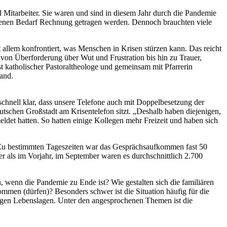
 Mitarbeiter. Sie waren und sind in diesem Jahr durch die Pandemie
hsenen Bedarf Rechnung getragen werden. Dennoch brauchten viele
 allem konfrontiert, was Menschen in Krisen stürzen kann. Das reicht
von Überforderung über Wut und Frustration bis hin zu Trauer,
st katholischer Pastoraltheologe und gemeinsam mit Pfarrerin
and.
schnell klar, dass unsere Telefone auch mit Doppelbesetzung der
eutschen Großstadt am Krisentelefon sitzt. „Deshalb haben diejenigen,
eldet hatten. So hatten einige Kollegen mehr Freizeit und haben sich
. Zu bestimmten Tageszeiten war das Gesprächsaufkommen fast 50
 als im Vorjahr, im September waren es durchschnittlich 2.700
, wenn die Pandemie zu Ende ist? Wie gestalten sich die familiären
ommen (dürfen)? Besonders schwer ist die Situation häufig für die
erigen Lebenslagen. Unter den angesprochenen Themen ist die