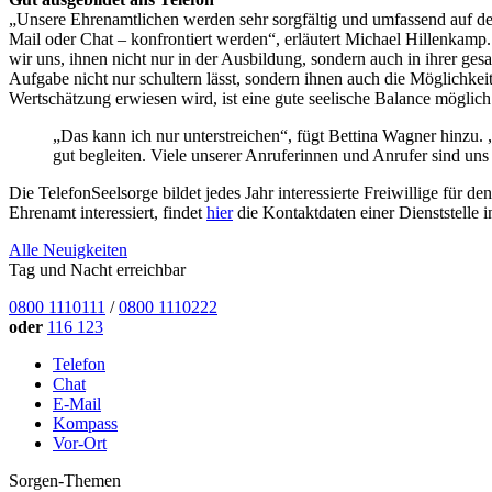
„Unsere Ehrenamtlichen werden sehr sorgfältig und umfassend auf den
Mail oder Chat – konfrontiert werden“, erläutert Michael Hillenka
wir uns, ihnen nicht nur in der Ausbildung, sondern auch in ihrer ge
Aufgabe nicht nur schultern lässt, sondern ihnen auch die Möglichkei
Wertschätzung erwiesen wird, ist eine gute seelische Balance möglich
„Das kann ich nur unterstreichen“, fügt Bettina Wagner hinzu
gut begleiten. Viele unserer Anruferinnen und Anrufer sind uns 
Die TelefonSeelsorge bildet jedes Jahr interessierte Freiwillige für d
Ehrenamt interessiert, findet
hier
die Kontaktdaten einer Dienststelle i
Alle Neuigkeiten
Tag und Nacht erreichbar
0800 1110111
/
0800 1110222
oder
116 123
Telefon
Chat
E-Mail
Kompass
Vor-Ort
Sorgen-Themen