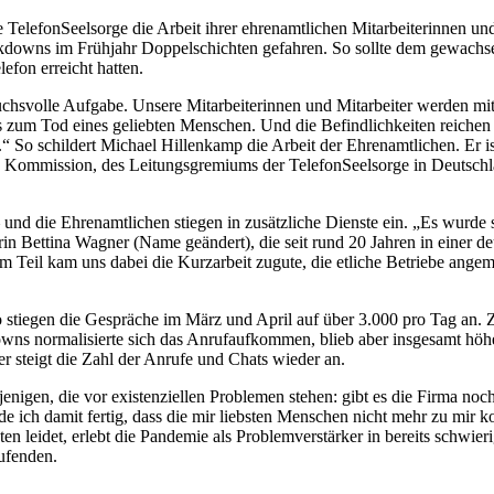
elefonSeelsorge die Arbeit ihrer ehrenamtlichen Mitarbeiterinnen und
Lockdowns im Frühjahr Doppelschichten gefahren. So sollte dem gewac
efon erreicht hatten.
uchsvolle Aufgabe. Unsere Mitarbeiterinnen und Mitarbeiter werden mit
 zum Tod eines geliebten Menschen. Und die Befindlichkeiten reichen 
.“ So schildert Michael Hillenkamp die Arbeit der Ehrenamtlichen. Er i
n Kommission, des Leitungsgremiums der TelefonSeelsorge in Deutschl
und die Ehrenamtlichen stiegen in zusätzliche Dienste ein. „Es wurde 
erin Bettina Wagner (Name geändert), die seit rund 20 Jahren in einer d
m Teil kam uns dabei die Kurzarbeit zugute, die etliche Betriebe angem
so stiegen die Gespräche im März und April auf über 3.000 pro Tag an
wns normalisierte sich das Anrufaufkommen, blieb aber insgesamt höher
steigt die Zahl der Anrufe und Chats wieder an.
nigen, die vor existenziellen Problemen stehen: gibt es die Firma noch
 ich damit fertig, dass die mir liebsten Menschen nicht mehr zu mir k
n leidet, erlebt die Pandemie als Problemverstärker in bereits schwi
ufenden.