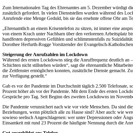
Zum Internationalen Tag des Ehrenamtes am 5. Dezember würdigt die T
zusätzlich gefordert. In vielen Dienststellen wurden während des 
Anrufende eine Menge Geduld, bis sie das ersehnte offene Ohr am Tel
„Ehrenamtlich an einem Krisentelefon zu sitzen, ist immer eine anspr
von einem Krach unter Nachbarn über den verlorenen Arbeitsplatz bis
handfesten depressiven Gefühlen und schlimmstenfalls zu Suizidalität
Dorothee Herfurth-Rogge Vorsitzender der Evangelisch-Katholische
Steigerung der Anrufzahlen im Lockdown
Während des ersten Lockdowns stieg die Anruffrequenz deutlich an – 
Schichten nicht stillstehen würden“, sagt die ehrenamtliche Mitarbeit
die Zeitfenster ermöglichen konnten, zusätzliche Dienste gemacht. Zu
zur Verfügung gestellt.“
Gab es vor der Pandemie im Durchschnitt täglich 2.500 Telefonate, 
Prozent höher als vor der Pandemie. Mit dem Ende des ersten Lockdo
Gespräche pro Tag. Seit Beginn des zweiten Lockdowns im November 
Die Pandemie verunsichert nach wie vor viele Menschen. Da sind dieje
Beziehungen, wenn plötzlich alle zu Hause sind? Aber auch: wie werde
sowieso seelisch Angeschlagenen: wer unter Depressionen oder Ängste
Einsamkeit mit rund 23 Prozent die häufigste Nennung durch die Anr
Gut ausgebildet ans Telefon