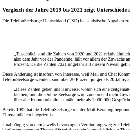
Vergleich der Jahre 2019 bis 2021 zeigt Unterschiede
Die TelefonSeelsorge Deutschland (TSD) hat statistische Angaben zum
„Tatsächlich sind die Zahlen von 2020 und 2021 relativ ähnlich
also dem Jahr vor der Pandemie, fällt vor allem der Zuwachs 
Prozent. Da die Zahlen 2021 ungefähr auf diesem Niveau geblie
Diese Änderung ist insofern von Interesse, weil Mail und Chat Kommu
TelefonSeelsorge wenden, sind über 20 Prozent jünger als 20 Jahre, 
„Diese Zahlen geben uns Hinweise, wohin sich eine zeitgemäße
bleiben, und die Online-Seelsorge wird zunehmend mehr Gewich
über alle Kommunikationskanäle mehr als 1.000.000 Gespräche, 
Bereits 1995 hat die TelefonSeelsorge mit der Mail-Beratung begonnen
Ehrenamtlichen integriert ist.
Unabhängig von dem jeweils bevorzugten Verbindungsweg zur TelefonS
häufigsten genannte Thema. Sie sei aber nicht hauptsächlich ein Them