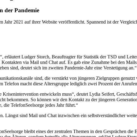
 in der Pandemie
 Jahr 2021 auf ihrer Website veröffentlicht. Spannend ist der Verglei
“, erläutert Ludger Storch, Beauftragter für Statistik der TSD und Le
an Kontakten via Mail und Chat auf. Es gab eine Zunahme bei den Mail
ben sind, deutet sich im zweiten Pandemie-Jahr eine Verstetigung an.“
nikationskanäle sind, die verstärkt von jüngeren Zielgruppen genutzt 
am Telefon macht diese Altersgruppe lediglich zwei Prozent der Anrufe
 Krisenintervention entwickeln muss“, deutet Lydia Seifert, Geschäfts
t bekommen. So können wir den Kontakt zu der jüngeren Generation ha
die TelefonSeelsorge jedes Jahr führt.“
. Längst sind Mail und Chat inzwischen ein selbstverständlicher weite
eelsorge bleibt eines der zentralen Themen in den Gesprächen die Ei
a der Älteren, sondern betreffe alle Altersgruppen, erklärt Ludger St