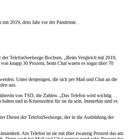
ch mit 2019, dem Jahr vor der Pandemie.
iter der TelefonSeelsorge Bochum. „Beim Vergleich mit 2019,
s von knapp 30 Prozent, beim Chat waren es sogar über 70
werden. Unter denjenigen, die sich per Mail und Chat an die
nden aus.
führerin von TSD, die Zahlen. „Das Telefon wird wichtig
lten und in Krisenzeiten für sie da sein. Immerhin sind es
rer Dienst der TelefonSeelsorge, der in die Ausbildung der
nsamkeit. Am Telefon ist sie mit über zwanzig Prozent das am
orch. Denn auch bei Mail und Chat nennen rund zehn Prozent der