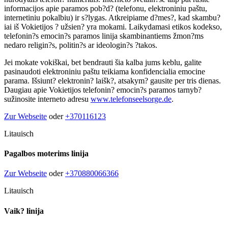
informacijos apie paramos pob?d? (telefonu, elektroniniu paštu,
internetiniu pokalbiu) ir s?lygas. Atkreipiame d?mes?, kad skambu?
iai iš Vokietijos ? užsien? yra mokami. Laikydamasi etikos kodekso,
telefonin?s emocin?s paramos linija skambinantiems žmon?ms
nedaro religin?s, politin?s ar ideologin?s ?takos.
Jei mokate vokiškai, bet bendrauti šia kalba jums keblu, galite
pasinaudoti elektroniniu paštu teikiama konfidencialia emocine
parama. Išsiunt? elektronin? laišk?, atsakym? gausite per tris dienas.
Daugiau apie Vokietijos telefonin? emocin?s paramos tarnyb?
sužinosite interneto adresu
www.telefonseelsorge.de
.
Zur Webseite
oder
+370116123
Litauisch
Pagalbos moterims linija
Zur Webseite
oder
+370880066366
Litauisch
Vaik? linija