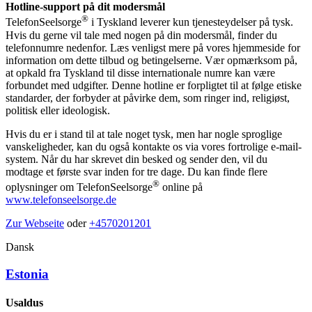
Hotline-support på dit modersmål
®
TelefonSeelsorge
i Tyskland leverer kun tjenesteydelser på tysk.
Hvis du gerne vil tale med nogen på din modersmål, finder du
telefonnumre nedenfor. Læs venligst mere på vores hjemmeside for
information om dette tilbud og betingelserne. Vær opmærksom på,
at opkald fra Tyskland til disse internationale numre kan være
forbundet med udgifter. Denne hotline er forpligtet til at følge etiske
standarder, der forbyder at påvirke dem, som ringer ind, religiøst,
politisk eller ideologisk.
Hvis du er i stand til at tale noget tysk, men har nogle sproglige
vanskeligheder, kan du også kontakte os via vores fortrolige e-mail-
system. Når du har skrevet din besked og sender den, vil du
modtage et første svar inden for tre dage. Du kan finde flere
®
oplysninger om TelefonSeelsorge
online på
www.telefonseelsorge.de
Zur Webseite
oder
+4570201201
Dansk
Estonia
Usaldus