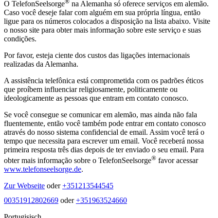
®
O TelefonSeelsorge
na Alemanha só oferece serviços em alemão.
Caso você deseje falar com alguém em sua própria língua, então
ligue para os números colocados a disposição na lista abaixo. Visite
o nosso site para obter mais informação sobre este serviço e suas
condições.
Por favor, esteja ciente dos custos das ligações internacionais
realizadas da Alemanha.
A assistência telefônica está comprometida com os padrões éticos
que proíbem influenciar religiosamente, politicamente ou
ideologicamente as pessoas que entram em contato conosco.
Se você consegue se comunicar em alemão, mas ainda não fala
fluentemente, então você também pode entrar em contato conosco
através do nosso sistema confidencial de email. Assim você terá o
tempo que necessita para escrever um email. Você receberá nossa
primeira resposta três dias depois de ter enviado o seu email. Para
®
obter mais informação sobre o TelefonSeelsorge
favor acessar
www.telefonseelsorge.de
.
Zur Webseite
oder
+351213544545
00351912802669
oder
+351963524660
Portugisisch