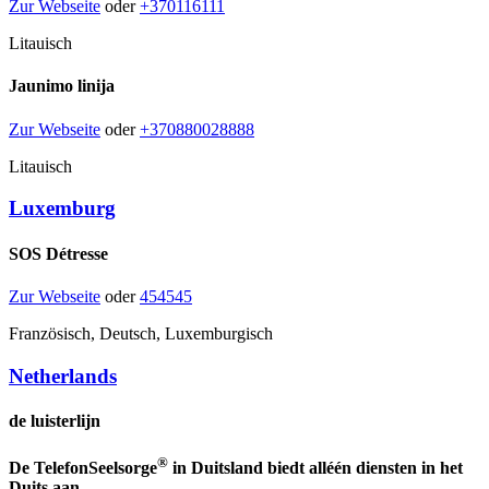
Zur Webseite
oder
+370116111
Litauisch
Jaunimo linija
Zur Webseite
oder
+370880028888
Litauisch
Luxemburg
SOS Détresse
Zur Webseite
oder
454545
Französisch, Deutsch, Luxemburgisch
Netherlands
de luisterlijn
®
De TelefonSeelsorge
in Duitsland biedt alléén diensten in het
Duits aan.