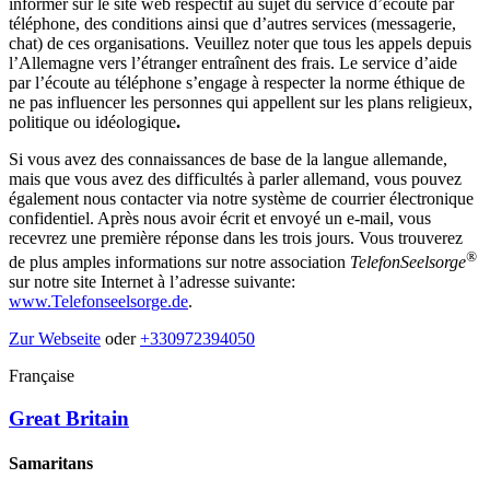
informer sur le site web respectif au sujet du service d’écoute par
téléphone, des conditions ainsi que d’autres services (messagerie,
chat) de ces organisations. Veuillez noter que tous les appels depuis
l’Allemagne vers l’étranger entraînent des frais. Le service d’aide
par l’écoute au téléphone s’engage à respecter la norme éthique de
ne pas influencer les personnes qui appellent sur les plans religieux,
politique ou idéologique
.
Si vous avez des connaissances de base de la langue allemande,
mais que vous avez des difficultés à parler allemand, vous pouvez
également nous contacter via notre système de courrier électronique
confidentiel. Après nous avoir écrit et envoyé un e-mail, vous
recevrez une première réponse dans les trois jours. Vous trouverez
®
de plus amples informations sur notre association
TelefonSeelsorge
sur notre site Internet à l’adresse suivante:
www.Telefonseelsorge.de
.
Zur Webseite
oder
+330972394050
Française
Great Britain
Samaritans