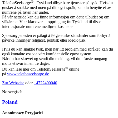
®
TelefonSeelsorge
i Tyskland tilbyr bare tjenester på tysk. Hvis du
ønsker å snakke med noen på ditt eget språk, kan du benytte et av
numrene på listen her under.
På vår nettside kan du finne informasjon om dette tilbudet og om
vilkårene. Vær klar over at oppringing fra Tyskland til disse
internasjonale numrene medfører kostnader.
Sjelesorgtjenesten er pålagt å følge etiske standarder som forbyr å
påvirke innringer religiøst, politisk eller ideologisk.
Hvis du kan snakke tysk, men har litt problem med språket, kan du
også kontakte oss via vårt konfidensielle epost system.
Når du har skrevet og sendt din melding, vil du i første omgang
motta et svar innen tre dager.
®
Du kan lese mer om TelefonSeelsorge
online
på
www.telefonseelsorge.de
Zur Webseite
oder
+4722400040
Norwegisch
Poland
Anonimowy Przyjaciel