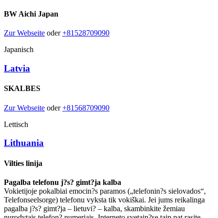
BW Aichi Japan
Zur Webseite
oder
+81528709090
Japanisch
Latvia
SKALBES
Zur Webseite
oder
+81568709090
Lettisch
Lithuania
Vilties linija
Pagalba telefonu j?s? gimt?ja kalba
Vokietijoje pokalbiai emocin?s paramos („telefonin?s sielovados“,
Telefonseelsorge) telefonu vyksta tik vokiškai. Jei jums reikalinga
pagalba j?s? gimt?ja – lietuvi? – kalba, skambinkite žemiau
nurodytais telefon? numeriais. Interneto svetain?se taip pat rasite