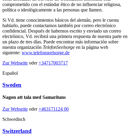
comprometido con el estándar ético de no influenciar religiosa,
política o ideológicamente a las personas que llamen.
Si Vd. tiene conocimientos básicos del alemán, pero le cuesta
hablarlo, puede contactarnos también por correo electrónico
confidencial. Después de habernos escrito y enviado un correo
electrónico, Vd. recibirá una primera respuesta de nuestra parte en
un plazo de tres días. Puede encontrar más información sobre
nuestra organización
TelefonSeelsorge
en la página web
siguiente:
www.telefonseelsorge.de
Zur Webseite
oder
+34717003717
Español
Sweden
Nagon att tala med Samaritans
Zur Webseite
oder
+463171124 00
Schwedisch
Switzerland