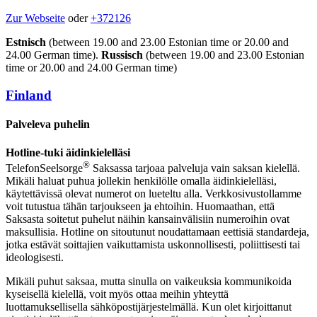
Zur Webseite
oder
+372126
Estnisch
(between 19.00 and 23.00 Estonian time or 20.00 and
24.00 German time).
Russisch
(between 19.00 and 23.00 Estonian
time or 20.00 and 24.00 German time)
Finland
Palveleva puhelin
Hotline-tuki äidinkielelläsi
®
TelefonSeelsorge
Saksassa tarjoaa palveluja vain saksan kielellä.
Mikäli haluat puhua jollekin henkilölle omalla äidinkielelläsi,
käytettävissä olevat numerot on lueteltu alla. Verkkosivustollamme
voit tutustua tähän tarjoukseen ja ehtoihin. Huomaathan, että
Saksasta soitetut puhelut näihin kansainvälisiin numeroihin ovat
maksullisia. Hotline on sitoutunut noudattamaan eettisiä standardeja,
jotka estävät soittajien vaikuttamista uskonnollisesti, poliittisesti tai
ideologisesti.
Mikäli puhut saksaa, mutta sinulla on vaikeuksia kommunikoida
kyseisellä kielellä, voit myös ottaa meihin yhteyttä
luottamuksellisella sähköpostijärjestelmällä. Kun olet kirjoittanut