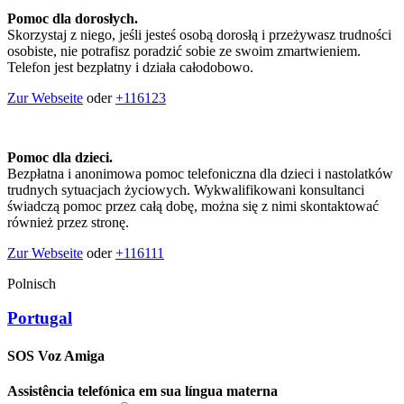
Pomoc dla dorosłych.
Skorzystaj z niego, jeśli jesteś osobą dorosłą i przeżywasz trudności
osobiste, nie potrafisz poradzić sobie ze swoim zmartwieniem.
Telefon jest bezpłatny i działa całodobowo.
Zur Webseite
oder
+116123
Pomoc dla dzieci.
Bezpłatna i anonimowa pomoc telefoniczna dla dzieci i nastolatków
trudnych sytuacjach życiowych. Wykwalifikowani konsultanci
świadczą pomoc przez całą dobę, można się z nimi skontaktować
również przez stronę.
Zur Webseite
oder
+116111
Polnisch
Portugal
SOS Voz Amiga
Assistência telefónica em sua língua materna