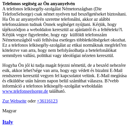
Telefonos segítség az Ön anyanyelvén
A telefonos lelkisegély-szolgálat Németországban (Die
TelefonSelsorge) csak német nyelven tud beszélgetéseket biztosítani.
Ha Ön az anyanyelvén szeretne telefonálni, akkor az alábbi
telefonszámon tudnak Önnek segítséget nyújtani. Kérjük, hogy
tájékozódjon a weboldalon keresztül az ajánlatról és a feltételekr?l.
Kérjük vegye figyelembe, hogy egy külföldi telefonszám
Németországból való felhívása esetleges többletköltségeket okozhat.
Ez a telefonos lelkisegély-szolgálat az etikai normáknak megfelel?en
kötelezve van arra, hogy nem befolyásolhatja a betelefonálókat
semmilyen vallási, politikai vagy ideológiai nézeten keresztül.
Hogyha Ön jól ki tudja magát fejezni németül, de a beszéd nehezére
esik, akkor lehet?sége van arra, hogy egy védett és bizalmi E-Mail
rendszeren keresztül vegyen fel kapcsolatot velünk. E-Mail megírása
és elküldése után három napon belül számíthat válaszra. B?vebb
információ a telefonos lelkisegély-szolgálat weboldalán
www.telefonseelsorge.de
található.
Zur Webseite
oder
+36116123
Magyar
Italy