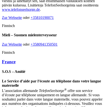
viestisi ja lähettänyt sen, saat ensimmäisen vastauksen kolmen
päivän kuluessa. Lisätietoja TelefonSeelsorgeista saat osoitteesta
www.telefonseelsorge.de
.
Zur Webseite
oder
+35810190071
Finnisch
Mieli – Suomen mielenterveysseur
Zur Webseite
oder
+3580941350501
Finnisch
France
S.O.S – Amitié
Le Service d’aide par l’écoute au téléphone dans votre langue
maternelle
®
L’association allemande
TelefonSeelsorge
offre son service
d’écoute par téléphone uniquement en langue allemande. Si vous
souhaitez parler dans votre langue maternelle, vous pouvez appeler
aux numéros des organisations indiquées ci-dessous. Veuillez vous